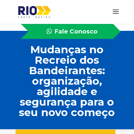
Fale Conosco
Mudanças no
Recreio dos
Bandeirantes:
organização,
agilidade e
segurança para o
seu novo começo