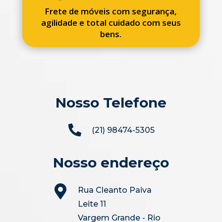
Frete de móveis com segurança,
agilidade e total cuidado com seus
bens.
Nosso Telefone

(21) 98474-5305
Nosso endereço

Rua Cleanto Paiva
Leite 11
Vargem Grande - Rio