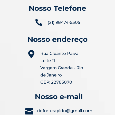
Nosso Telefone

(21) 98474-5305
Nosso endereço

Rua Cleanto Paiva
Leite 11
Vargem Grande - Rio
de Janeiro
CEP: 22785070
Nosso e-mail

riofreterapido@gmail.com